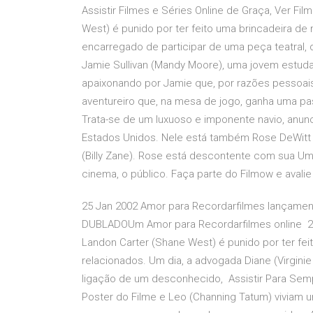
Assistir Filmes e Séries Online de Graça, Ver Fi
West) é punido por ter feito uma brincadeira d
encarregado de participar de uma peça teatral
Jamie Sullivan (Mandy Moore), uma jovem estu
apaixonando por Jamie que, por razões pessoai
aventureiro que, na mesa de jogo, ganha uma pas
Trata-se de um luxuoso e imponente navio, anun
Estados Unidos. Nele está também Rose DeWitt B
(Billy Zane). Rose está descontente com sua U
cinema, o público. Faça parte do Filmow e avali
25 Jan 2002 Amor para Recordarfilmes lançame
DUBLADOUm Amor para Recordarfilmes online 27
Landon Carter (Shane West) é punido por ter fei
relacionados. Um dia, a advogada Diane (Virginie
ligação de um desconhecido, Assistir Para Semp
Poster do Filme e Leo (Channing Tatum) viviam u