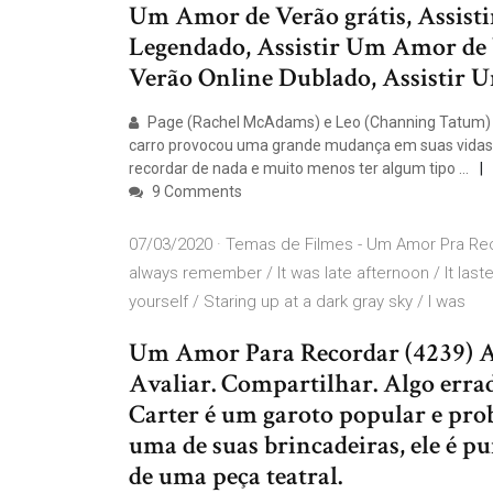
Um Amor de Verão grátis, Assist
Legendado, Assistir Um Amor de 
Verão Online Dublado, Assistir
Page (Rachel McAdams) e Leo (Channing Tatum) v
carro provocou uma grande mudança em suas vidas.
recordar de nada e muito menos ter algum tipo …
9 Comments
07/03/2020 · Temas de Filmes - Um Amor Pra Record
always remember / It was late afternoon / It las
yourself / Staring up at a dark gray sky / I was
Um Amor Para Recordar (4239) Ass
Avaliar. Compartilhar. Algo erra
Carter é um garoto popular e pro
uma de suas brincadeiras, ele é pu
de uma peça teatral.