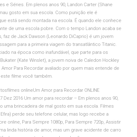
lmes e Séries. Em plenos anos 90, Landon Carter (Shane
e mau gosto em sua escola. Como punição ele é
, que está sendo montada na escola. É quando ele conhece
dante de uma escola pobre. Com o tempo Landon acaba se
s, faz de Jack Dawson (Leonardo DiCaprio) é um jovem
sagem para a primeira viagem do transatlântico Titanic.
ciado na época como inafundável, que parte para os
ukater (Kate Winslet), a jovem noiva de Caledon Hockley
m Amor Para Recordar avaliado por quem mais entende de
e este filme você também.
ntosfilmes onlineUm Amor para Recordar ONLINE
 Dez 2016 Um amor para recordar – Em plenos anos 90,
to uma brincadeira de mal gosto em sua escola. Filmes
 Efira) perde seu telefone celular, mas logo recebe a
re online, Para Sempre 1080p, Para Sempre 720p, Assistir
ma linda história de amor, mas um grave acidente de carro