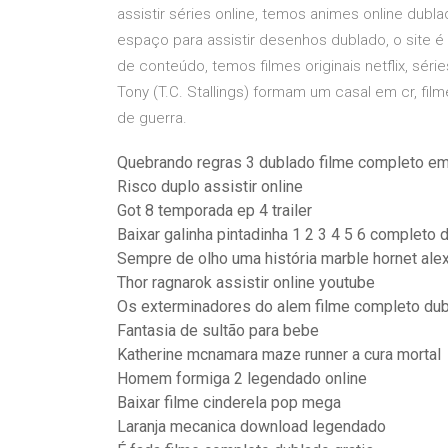
assistir séries online, temos animes online du
espaço para assistir desenhos dublado, o site é 
de conteúdo, temos filmes originais netflix, séries
Tony (T.C. Stallings) formam um casal em cr, fi
de guerra.
Quebrando regras 3 dublado filme completo e
Risco duplo assistir online
Got 8 temporada ep 4 trailer
Baixar galinha pintadinha 1 2 3 4 5 6 completo
Sempre de olho uma história marble hornet ale
Thor ragnarok assistir online youtube
Os exterminadores do alem filme completo du
Fantasia de sultão para bebe
Katherine mcnamara maze runner a cura mortal
Homem formiga 2 legendado online
Baixar filme cinderela pop mega
Laranja mecanica download legendado