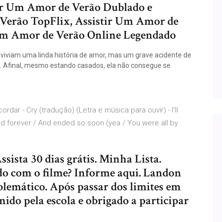
ir Um Amor de Verão Dublado e
Verão TopFlix, Assistir Um Amor de
 Um Amor de Verão Online Legendado
iviam uma linda história de amor, mas um grave acidente de
 Afinal, mesmo estando casados, ela não consegue se
ar - Cry (tradução) (Letra e música para ouvir) - I'll
ted forever / And ended so soon (yea / You were all by
ista 30 dias grátis. Minha Lista.
do com o filme? Informe aqui. Landon
blemático. Após passar dos limites em
nido pela escola e obrigado a participar