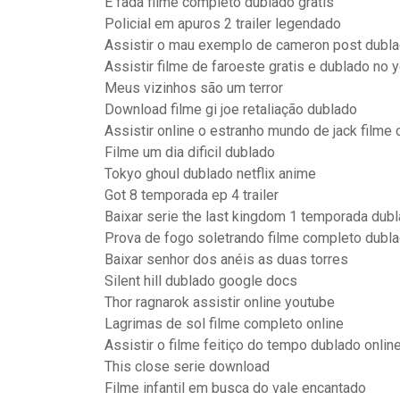
É fada filme completo dublado gratis
Policial em apuros 2 trailer legendado
Assistir o mau exemplo de cameron post dubl
Assistir filme de faroeste gratis e dublado no 
Meus vizinhos são um terror
Download filme gi joe retaliação dublado
Assistir online o estranho mundo de jack filme
Filme um dia dificil dublado
Tokyo ghoul dublado netflix anime
Got 8 temporada ep 4 trailer
Baixar serie the last kingdom 1 temporada dub
Prova de fogo soletrando filme completo dubl
Baixar senhor dos anéis as duas torres
Silent hill dublado google docs
Thor ragnarok assistir online youtube
Lagrimas de sol filme completo online
Assistir o filme feitiço do tempo dublado onlin
This close serie download
Filme infantil em busca do vale encantado