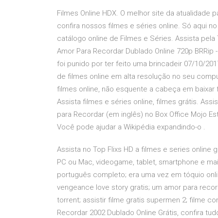
Filmes Online HDX. O melhor site da atualidade pa
confira nossos filmes e séries online. Só aqui 
catálogo online de Filmes e Séries. Assista pel
Amor Para Recordar Dublado Online 720p BRRip -
foi punido por ter feito uma brincadeir 07/10/201
de filmes online em alta resolução no seu comput
filmes online, não esquente a cabeça em baixar f
Assista filmes e séries online, filmes grátis. As
para Recordar (em inglês) no Box Office Mojo E
Você pode ajudar a Wikipédia expandindo-o .
Assista no Top Flixs HD a filmes e series online
PC ou Mac, videogame, tablet, smartphone e mais
português completo; era uma vez em tóquio online;
vengeance love story gratis; um amor para recor
torrent; assistir filme gratis supermen 2; filme
Recordar 2002 Dublado Online Grátis, confira t