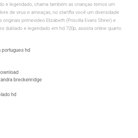
blado e legendado, chama também as crianças temos um
livre de virus e ameaças, no startflix você um diversidade
 originais primevideo Elizabeth (Priscilla Evans Shirer) e
lmes dublado e legendado em hd 720p, assista online quarto
m portugues hd
 download
xandra breckenridge
blado hd