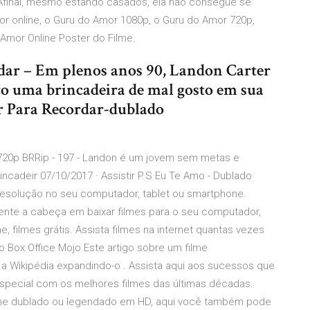
final, mesmo estando casados, ela não consegue se
or online, o Guru do Amor 1080p, o Guru do Amor 720p,
o Amor Online Poster do Filme.
dar – Em plenos anos 90, Landon Carter
to uma brincadeira de mal gosto em sua
 Para Recordar-dublado
 720p BRRip - 197 - Landon é um jovem sem metas e
rincadeir 07/10/2017 · Assistir P.S Eu Te Amo - Dublado
a resolução no seu computador, tablet ou smartphone.
quente a cabeça em baixar filmes para o seu computador,
ne, filmes grátis. Assista filmes na internet quantas vezes
 Box Office Mojo Este artigo sobre um filme
a Wikipédia expandindo-o . Assista aqui aos sucessos que
special com os melhores filmes das últimas décadas.
online dublado ou legendado em HD, aqui você também pode