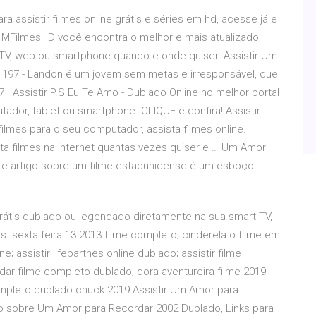
ra assistir filmes online grátis e séries em hd, acesse já e
no MFilmesHD você encontra o melhor e mais atualizado
a TV, web ou smartphone quando e onde quiser. Assistir Um
 197 - Landon é um jovem sem metas e irresponsável, que
7 · Assistir P.S Eu Te Amo - Dublado Online no melhor portal
ador, tablet ou smartphone. CLIQUE e confira! Assistir
ilmes para o seu computador, assista filmes online.
sista filmes na internet quantas vezes quiser e … Um Amor
ste artigo sobre um filme estadunidense é um esboço .
 grátis dublado ou legendado diretamente na sua smart TV,
. sexta feira 13 2013 filme completo; cinderela o filme em
 assistir lifepartnes online dublado; assistir filme
dar filme completo dublado; dora aventureira filme 2019
 completo dublado chuck 2019 Assistir Um Amor para
udo sobre Um Amor para Recordar 2002 Dublado, Links para