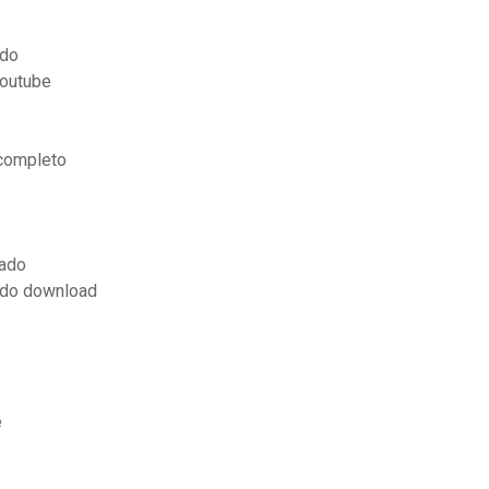
ado
youtube
 completo
lado
ado download
e