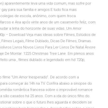
son) aparentemente leva uma vida comum, mas sofre por
gay para sua família e amigos.E tudo fica mais
 colegas de escola, anônimo, com quem troca
: Marcos e Ana após vinte anos de um casamento feliz, com
udar a linha do horizonte de suas vidas. Um Amor
0p – Download Veja mais ideias sobre Filmes, Estúdios de
 Filmes Legais, Filme Dublado, Dicas De Filmes, Dramas.
livros Livros Novos Livros Para Ler Livros De Natal Árvore
Traje De Montar. 1225 Christmas Tree Lane. Em plenos anos
 feito uma , filmes dublado e legendado em hd 720p,
á o filme “Um Amor Inesperado”. De acordo com a
para começar às 14h na TV. Confira abaixo a sinopse do
 Comédia romântica francesa sobre o improvável romance
na são casados há 25 anos. Com a ida do único filho do
estionar sobre o que o futuro lhes aguarda e decidem se