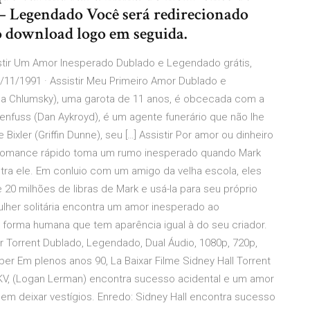
– Legendado Você será redirecionado
o download logo em seguida.
stir Um Amor Inesperado Dublado e Legendado grátis,
/11/1991 · Assistir Meu Primeiro Amor Dublado e
a Chlumsky), uma garota de 11 anos, é obcecada com a
tenfuss (Dan Aykroyd), é um agente funerário que não lhe
ixler (Griffin Dunne), seu […] Assistir Por amor ou dinheiro
omance rápido toma um rumo inesperado quando Mark
tra ele. Em conluio com um amigo da velha escola, eles
20 milhões de libras de Mark e usá-la para seu próprio
ulher solitária encontra um amor inesperado ao
orma humana que tem aparência igual à do seu criador.
 Torrent Dublado, Legendado, Dual Áudio, 1080p, 720p,
 Em plenos anos 90, La Baixar Filme Sidney Hall Torrent
MKV, (Logan Lerman) encontra sucesso acidental e um amor
m deixar vestígios. Enredo: Sidney Hall encontra sucesso