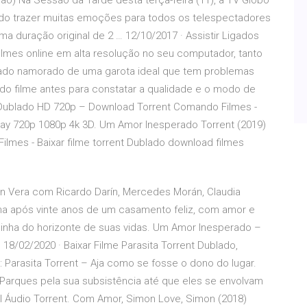
o) Na Sessão da Tarde desta terça-feira (11), a TV Globo
ndo trazer muitas emoções para todos os telespectadores
 duração original de 2 … 12/10/2017 · Assistir Ligados
filmes online em alta resolução no seu computador, tanto
rado namorado de uma garota ideal que tem problemas
 do filme antes para constatar a qualidade e o modo de
Dublado HD 720p – Download Torrent Comando Filmes -
uray 720p 1080p 4k 3D. Um Amor Inesperado Torrent (2019)
mes - Baixar filme torrent Dublado download filmes
n Vera com Ricardo Darín, Mercedes Morán, Claudia
na após vinte anos de um casamento feliz, com amor e
linha do horizonte de suas vidas. Um Amor Inesperado –
2/2020 · Baixar Filme Parasita Torrent Dublado,
: Parasita Torrent – Aja como se fosse o dono do lugar.
 Parques pela sua subsistência até que eles se envolvam
al Áudio Torrent. Com Amor, Simon Love, Simon (2018)