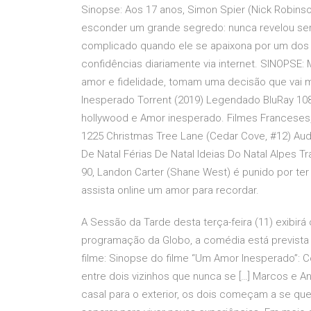
Sinopse: Aos 17 anos, Simon Spier (Nick Robin
esconder um grande segredo: nunca revelou ser 
complicado quando ele se apaixona por um dos
confidências diariamente via internet. SINOPSE
amor e fidelidade, tomam uma decisão que vai m
Inesperado Torrent (2019) Legendado BluRay 108
hollywood e Amor inesperado. Filmes Franceses,
1225 Christmas Tree Lane (Cedar Cove, #12) Audio
De Natal Férias De Natal Ideias Do Natal Alpes 
90, Landon Carter (Shane West) é punido por ter
assista online um amor para recordar.
A Sessão da Tarde desta terça-feira (11) exibir
programação da Globo, a comédia está prevista 
filme: Sinopse do filme “Um Amor Inesperado”:
entre dois vizinhos que nunca se […] Marcos e A
casal para o exterior, os dois começam a se qu