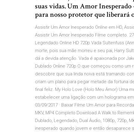
suas vidas. Um Amor Inesperado 
para nosso protetor que liberará 
Assistir Um Amor Inesperado Online em HD, Assi
Assistir Um Amor Inesperado Filme completo. 27
Legendado Online HD 720p Vada Sultenfuss (Ann
morte, pois sua mãe morreu e seu pai, Harry Sul
dá a devida atenção. Vada é apaixonada por Jake B
Dublado Online 720p O que começou como um r
descobre que sua linda noiva está tramando con
criam um plano para pegar metade da fortuna de 
final feliz. My Holo Love (Holo Meu Amor) Uma m
estabelecer uma ligação com um holograma em f
03/09/2017 · Baixar Filme Um Amor para Recordar
MKV, MP4 Completo Download A Walk to Remember
Dublado, Legendado, Dual Áudio, 1080p, 720p, 
inesperado quando jovem e então desaparece se