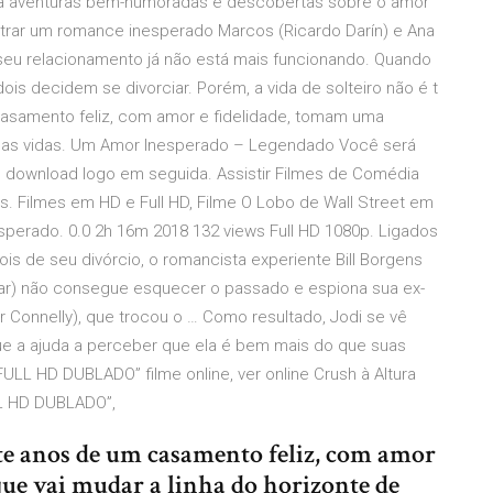
o a aventuras bem-humoradas e descobertas sobre o amor
ontrar um romance inesperado Marcos (Ricardo Darín) e Ana
eu relacionamento já não está mais funcionando. Quando
 dois decidem se divorciar. Porém, a vida de solteiro não é t
asamento feliz, com amor e fidelidade, tomam uma
 suas vidas. Um Amor Inesperado – Legendado Você será
 o download logo em seguida. Assistir Filmes de Comédia
. Filmes em HD e Full HD, Filme O Lobo de Wall Street em
perado. 0.0 2h 16m 2018 132 views Full HD 1080p. Ligados
is de seu divórcio, o romancista experiente Bill Borgens
ear) não consegue esquecer o passado e espiona sua ex-
er Connelly), que trocou o … Como resultado, Jodi se vê
e a ajuda a perceber que ela é bem mais do que suas
FULL HD DUBLADO” filme online, ver online Crush à Altura
LL HD DUBLADO”,
e anos de um casamento feliz, com amor
que vai mudar a linha do horizonte de