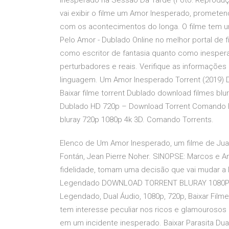
Inesperado na Sessão Da Tarde (Foto: Reproduçã
vai exibir o filme um Amor Inesperado, promete
com os acontecimentos do longa. O filme tem uma
Pelo Amor - Dublado Online no melhor portal de 
como escritor de fantasia quanto como inespe
perturbadores e reais. Verifique as informações
linguagem. Um Amor Inesperado Torrent (2019) 
Baixar filme torrent Dublado download filmes bl
Dublado HD 720p – Download Torrent Comando Fil
bluray 720p 1080p 4k 3D. Comando Torrents.
Elenco de Um Amor Inesperado, um filme de Jua
Fontán, Jean Pierre Noher. SINOPSE: Marcos e A
fidelidade, tomam uma decisão que vai mudar a 
Legendado DOWNLOAD TORRENT BLURAY 1080P 18/0
Legendado, Dual Áudio, 1080p, 720p, Baixar Filme
tem interesse peculiar nos ricos e glamourosos
em um incidente inesperado. Baixar Parasita Du