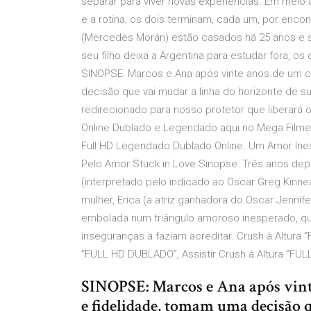
separar para viver novas experiências. Em mei
e a rotina, os dois terminam, cada um, por enc
(Mercedes Morán) estão casados há 25 anos e s
seu filho deixa a Argentina para estudar fora, os
SINOPSE: Marcos e Ana após vinte anos de um c
decisão que vai mudar a linha do horizonte de
redirecionado para nosso protetor que liberará
Online Dublado e Legendado aqui no Mega Filmes
Full HD Legendado Dublado Online. Um Amor Ines
Pelo Amor Stuck in Love Sinopse: Três anos depo
(interpretado pelo indicado ao Oscar Greg Kinn
mulher, Erica (a atriz ganhadora do Oscar Jennif
embolada num triângulo amoroso inesperado, qu
inseguranças a faziam acreditar. Crush à Altura ”
”FULL HD DUBLADO”, Assistir Crush à Altura ”FU
SINOPSE: Marcos e Ana após vint
e fidelidade, tomam uma decisão 