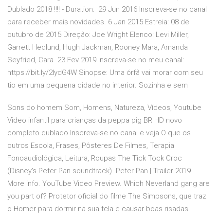
Dublado 2018 !!!! - Duration: 29 Jun 2016 Inscreva-se no canal
para receber mais novidades. 6 Jan 2015 Estreia: 08 de
outubro de 2015 Direção: Joe Wright Elenco: Levi Miller,
Garrett Hedlund, Hugh Jackman, Rooney Mara, Amanda
Seyfried, Cara 23 Fev 2019 Inscreva-se no meu canal:
https://bit.ly/2IydG4W Sinopse: Uma órfã vai morar com seu
tio em uma pequena cidade no interior. Sozinha e sem
Sons do homem Som, Homens, Natureza, Vídeos, Youtube
Video infantil para crianças da peppa pig BR HD novo
completo dublado Inscreva-se no canal e veja O que os
outros Escola, Frases, Pôsteres De Filmes, Terapia
Fonoaudiológica, Leitura, Roupas The Tick Tock Croc
(Disney's Peter Pan soundtrack). Peter Pan | Trailer 2019.
More info. YouTube Video Preview. Which Neverland gang are
you part of? Protetor oficial do filme The Simpsons, que traz
o Homer para dormir na sua tela e causar boas risadas.