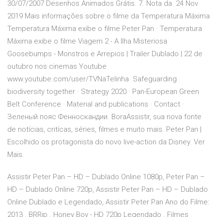
30/07/2007 Desenhos Animados Grátis. 7. Nota da 24 Nov
2019 Mais informações sobre o filme da Temperatura Máxima
Temperatura Máxima exibe o filme Peter Pan · Temperatura
Máxima exibe o filme Viagem 2 - A Ilha Misteriosa
Goosebumps - Monstros e Arrepios | Trailer Dublado | 22 de
outubro nos cinemas Youtube
www.youtube.com/user/TVNaTelinha Safeguarding
biodiversity together · Strategy 2020 · Pan-European Green
Belt Conference · Material and publications · Contact ·
Зеленый пояс Фенноскандии. BoraAssistir, sua nova fonte
de notícias, critícas, séries, filmes e muito mais. Peter Pan |
Escolhido os protagonista do novo live-action da Disney. Ver
Mais.
Assistir Peter Pan – HD – Dublado Online 1080p, Peter Pan –
HD – Dublado Online 720p, Assistir Peter Pan – HD – Dublado
Online Dublado e Legendado, Assistir Peter Pan Ano do Filme:
2013 . BRRip . Honey Boy - HD 720p Legendado . Filmes