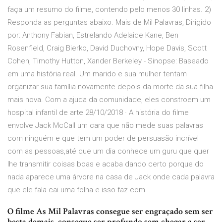
faça um resumo do filme, contendo pelo menos 30 linhas. 2)
Responda as perguntas abaixo. Mais de Mil Palavras, Dirigido
por: Anthony Fabian, Estrelando Adelaide Kane, Ben
Rosenfield, Craig Bierko, David Duchovny, Hope Davis, Scott
Cohen, Timothy Hutton, Xander Berkeley - Sinopse: Baseado
em uma história real. Um marido e sua mulher tentam
organizar sua família novamente depois da morte da sua filha
mais nova. Com a ajuda da comunidade, eles constroem um
hospital infantil de arte 28/10/2018 · A história do filme
envolve Jack McCall um cara que não mede suas palavras
com ninguém e que tem um poder de persuasão incrível
com as pessoas,até que um dia conhece um guru que quer
lhe transmitir coisas boas e acaba dando certo porque do
nada aparece uma árvore na casa de Jack onde cada palavra
que ele fala cai uma folha e isso faz com
O filme As Mil Palavras consegue ser engraçado sem ser
besta demais, consegue ser profundo sem chegar a ser