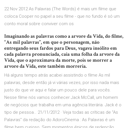
22 Nov 2012 As Palavras (The Words) é mais um filme que
coloca Cooper no papel a seu filme - que no fundo é só um
conto moral sobre conviver com os
Imaginando as palavras como a arvore da Vida, do filme,
“As mil palavras”, em que o personagem, não
entregando seus fardos para Deus, vagava insólito em
cada palavra pronunciada, caia uma folha da arvore da
Vida, que o aproximava da morte, pois se morrer a
arvore da Vida, este também morreria.
Há alguns tempo atrás acabei assistindo o filme As mil
palavras, desde então já vi várias vezes, por isso nada mais
justo do que vir aqui e falar um pouco dele para vocês.
Nesse filme nós vamos conhecer Jack McCall, um homem
de negócios que trabalha em uma agência literária. Jack é o
tipo de pessoa… 21/11/2012 · Veja todas as críticas de "As
Palavras" da redação do AdoroCinema : As Palavras é um
filme bem curioso. Sem momentos épicos de redenção, …