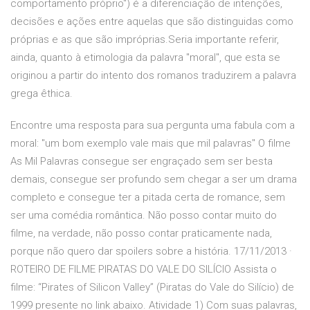
comportamento próprio") é a diferenciação de intenções,
decisões e ações entre aquelas que são distinguidas como
próprias e as que são impróprias.Seria importante referir,
ainda, quanto à etimologia da palavra "moral", que esta se
originou a partir do intento dos romanos traduzirem a palavra
grega êthica.
Encontre uma resposta para sua pergunta uma fabula com a
moral: "um bom exemplo vale mais que mil palavras" O filme
As Mil Palavras consegue ser engraçado sem ser besta
demais, consegue ser profundo sem chegar a ser um drama
completo e consegue ter a pitada certa de romance, sem
ser uma comédia romântica. Não posso contar muito do
filme, na verdade, não posso contar praticamente nada,
porque não quero dar spoilers sobre a história. 17/11/2013 ·
ROTEIRO DE FILME PIRATAS DO VALE DO SILÍCIO Assista o
filme: “Pirates of Silicon Valley” (Piratas do Vale do Silício) de
1999 presente no link abaixo. Atividade 1) Com suas palavras,