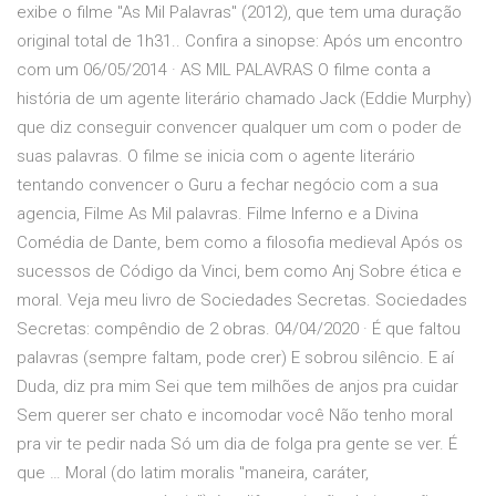
exibe o filme "As Mil Palavras" (2012), que tem uma duração
original total de 1h31.. Confira a sinopse: Após um encontro
com um 06/05/2014 · AS MIL PALAVRAS O filme conta a
história de um agente literário chamado Jack (Eddie Murphy)
que diz conseguir convencer qualquer um com o poder de
suas palavras. O filme se inicia com o agente literário
tentando convencer o Guru a fechar negócio com a sua
agencia, Filme As Mil palavras. Filme Inferno e a Divina
Comédia de Dante, bem como a filosofia medieval Após os
sucessos de Código da Vinci, bem como Anj Sobre ética e
moral. Veja meu livro de Sociedades Secretas. Sociedades
Secretas: compêndio de 2 obras. 04/04/2020 · É que faltou
palavras (sempre faltam, pode crer) E sobrou silêncio. E aí
Duda, diz pra mim Sei que tem milhões de anjos pra cuidar
Sem querer ser chato e incomodar você Não tenho moral
pra vir te pedir nada Só um dia de folga pra gente se ver. É
que … Moral (do latim moralis "maneira, caráter,